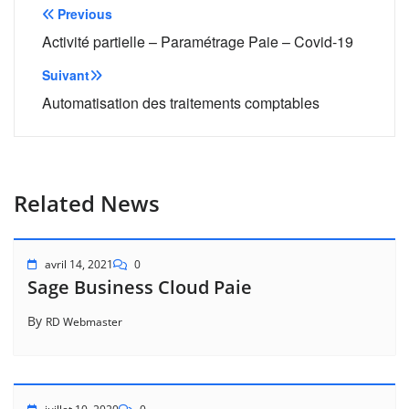
Navigation
Previous
de
Activité partielle – Paramétrage Paie – Covid-19
l’article
Suivant
Automatisation des traitements comptables
Related News
avril 14, 2021
0
Sage Business Cloud Paie
By
RD Webmaster